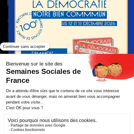
Contact
15 boulevard Gabriel Péri
92240 Malakoff France
semaines-sociales @ ssf-fr.org
+33(0) 1 74 31 69 00
Nous suivre
Devenir adhérent
Nous contacter
Faire un don