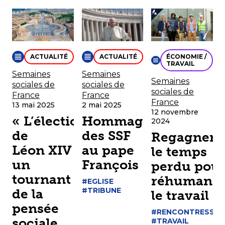
ACTUALITÉ
ACTUALITÉ
ÉCONOMIE /
TRAVAIL
Semaines
Semaines
Semaines
sociales de
sociales de
sociales de
France
France
France
13 mai 2025
2 mai 2025
12 novembre
« L’élection
Hommage
2024
de
des SSF
Regagner
Léon XIV représente
au pape
le temps
un
François
perdu pou
tournant
réhumanis
#EGLISE
#TRIBUNE
de la
le travail
pensée
#RENCONTRESSF
sociale
#TRAVAIL