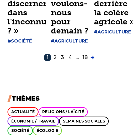
discerner
voulons-
derrière
dans
nous
la colère
l’inconnu
pour
agricole »
? »
demain ? »
#AGRICULTURE
#SOCIÉTÉ
#AGRICULTURE
1
2
3
4
...
18
THÈMES
ACTUALITÉ
RELIGIONS / LAÏCITÉ
ÉCONOMIE / TRAVAIL
SEMAINES SOCIALES
SOCIÉTÉ
ÉCOLOGIE