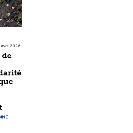
 avril 2026
 de
idarité
ique
t
NNE