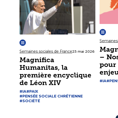
Semaines 
Magn
Semaines sociales de France
25 mai 2026
– No
Magnifica
pour
Humanitas, la
enjeu
première encyclique
#IA
#PEN
de Léon XIV
#IA
#PAIX
#PENSÉE SOCIALE CHRÉTIENNE
#SOCIÉTÉ