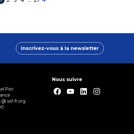
1
2
3
4
...
27
Inscrivez-vous à la newsletter
Nous suivre
el Péri
rance
 @ ssf-fr.org
00