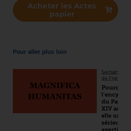
Acheter les Actes
papier
Pour aller plus loin
Semaines soc
de France
Pourquoi
l’encycliq
du Pape 
XIV adres
elle un
sérieux
avertisse