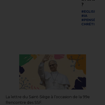
?
#EGLISE
#EU
#IA
#PENSÉE SO
CHRÉTIENNE
La lettre du Saint-Siège à l’occasion de la 99e
Rencontre des SSF.