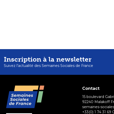
Inscription à la newsletter
Suivez l’actualité des Semaines Sociales de France
Contact
15 boulevard Gabri
92240 Malakoff F
semaines-sociales
+33(0) 1 74 31 69 