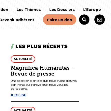
tion
Les Thèmes
Les Dossiers
L’Europe
Devenir adhérent
Faire un don
LES PLUS RÉCENTS
ACTUALITÉ
Magnifica Humanitas –
Revue de presse
Une sélection d'articles que nous avons trouvés
pertinents sur l'encyclique, nous vous les
partageons.
#EGLISE
ACTUALITÉ