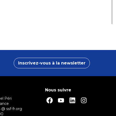
Inscrivez-vous à la newsletter
Nous suivre
el Péri
rance
 @ ssf-fr.org
00