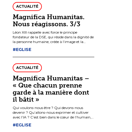
ACTUALITÉ
Magnifica Humanitas.
Nous réagissons. 3/3
Léon XIII rappelle avec force le principe
fondateur de la DSE, qui réside dans la dignité de
la personne humaine, créée à l’image et la
ressemblance de Dieu, et qui ne peut donc pas
#EGLISE
être jugée sur des critères d’efficacité, ni
améliorée par la technique et considérée comme
un matériau.
ACTUALITÉ
Magnifica Humanitas –
« Que chacun prenne
garde à la manière dont
il bâtit »
Qui voulons-nous être ? Qui devons-nous
devenir ? Qu’allons-nous exprimer et cultiver
avec l’IA ? C’est bien dans le cœur de l’humain,
dans nos vies et nos cultures que se cache le
#EGLISE
choix premier : entre « une culture du pouvoir »
et une « culture de l’amour » « entre bâtir Babel