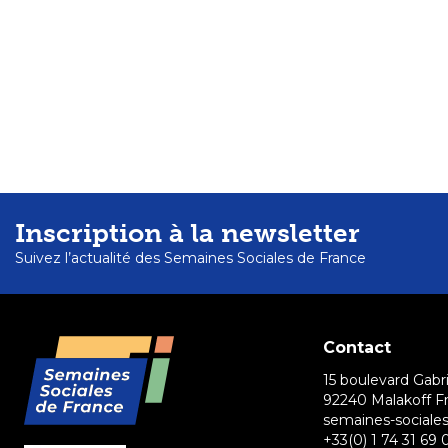
Inscription à la newsletter
Suivez l’actualité des Semaines Sociales de France
Contact
15 boulevard Gabri
92240 Malakoff F
semaines-sociales
+33(0) 1 74 31 69 