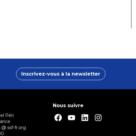
Inscrivez-vous à la newsletter
Nous suivre
el Péri
rance
 @ ssf-fr.org
00