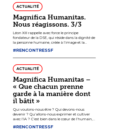
ACTUALITÉ
Magnifica Humanitas.
Nous réagissons. 3/3
Léon XIII rappelle avec force le principe
fondateur de la DSE, qui réside dans la dignité de
la personne humaine, créée à l’image et la
ressemblance de Dieu, et qui ne peut donc pas
#RENCONTRESSF
être jugée sur des critères d’efficacité, ni
améliorée par la technique et considérée comme
un matériau.
ACTUALITÉ
Magnifica Humanitas –
« Que chacun prenne
garde à la manière dont
il bâtit »
Qui voulons-nous être ? Qui devons-nous
devenir ? Qu’allons-nous exprimer et cultiver
avec l’IA ? C’est bien dans le cœur de l’humain,
dans nos vies et nos cultures que se cache le
#RENCONTRESSF
choix premier : entre « une culture du pouvoir »
et une « culture de l’amour » « entre bâtir Babel