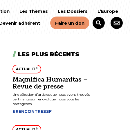
tion
Les Thèmes
Les Dossiers
L’Europe
Devenir adhérent
Faire un don
LES PLUS RÉCENTS
ACTUALITÉ
Magnifica Humanitas –
Revue de presse
Une sélection d'articles que nous avons trouvés
pertinents sur l'encyclique, nous vous les
partageons.
#RENCONTRESSF
ACTUALITÉ