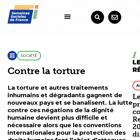
SOCIÉTÉ
L
Contre la torture
R
A
La torture et autres traitements
inhumains et dégradants gagnent de
L
nouveaux pays et se banalisent. La lutte
p
contre ces négations de la dignité
co
humaine devient plus difficile et
R
nécessaire alors que les conventions
20
internationales pour la protection des
di