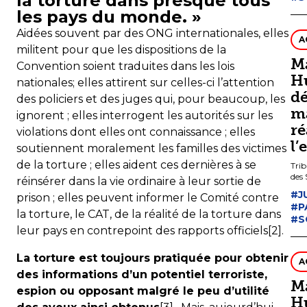
la torture dans presque tous
les pays du monde. »
Aidées souvent par des ONG internationales, elles
A
militent pour que les dispositions de la
M
Convention soient traduites dans les lois
H
nationales; elles attirent sur celles-ci l’attention
dé
des policiers et des juges qui, pour beaucoup, les
m
ignorent ; elles interrogent les autorités sur les
r
violations dont elles ont connaissance ; elles
l’
soutiennent moralement les familles des victimes
de la torture ; elles aident ces dernières à se
Trib
des 
réinsérer dans la vie ordinaire à leur sortie de
#J
prison ; elles peuvent informer le Comité contre
#P
la torture, le CAT, de la réalité de la torture dans
#S
leur pays en contrepoint des rapports officiels[2].
La torture est toujours pratiquée pour obtenir
A
des informations d’un potentiel terroriste,
M
espion ou opposant malgré le peu d’utilité
Hu