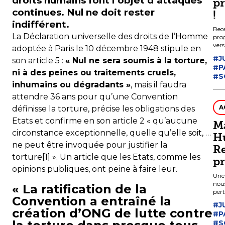
droits humains font l’objet d’attaques
p
continues. Nul ne doit rester
!
indifférent.
Rec
La Déclaration universelle des droits de l’Homme
pro
ver
adoptée à Paris le 10 décembre 1948 stipule en
vos 
#J
son article 5 :
« Nul ne sera soumis à la torture,
#P
ni à des peines ou traitements cruels,
#S
inhumains ou dégradants »
, mais il faudra
attendre 36 ans pour qu’une Convention
A
définisse la torture, précise les obligations des
Etats et confirme en son article 2 « qu’aucune
M
circonstance exceptionnelle, quelle qu’elle soit, …
H
ne peut être invoquée pour justifier la
R
torture[1] ». Un article que les Etats, comme les
pr
opinions publiques, ont peine à faire leur.
Une 
nou
« La ratification de la
pert
Convention a entraîné la
nous
#J
création d’ONG de lutte contre
#P
#S