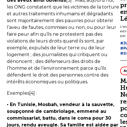
des aveux ainsi obtenus
[3] . Mais, aujourd’hui,
p
les ONG constatent que les victimes de la torture
en
et autres traitements inhumains et dégradants
L
sont majoritairement des pauvres pour obtenir
L'en
l’aveu de fautes, commises ou non, ou pour leur
extr
faire peur afin qu’ils ne protestent pas des
par 
soci
violations de leurs droits quand ils sont, par
#J
exemple, expulsés de leur terre ou de leur
#P
#S
logement ; des journalistes qui critiquent ou
dénoncent ; des défenseurs des droits de
l’homme et de l’environnement parce qu’ils
A
défendent le droit des personnes contre des
M
intérêts économiques ou politiques.
H
Exemples[4] :
N
re
• En Tunisie, Mosbah, vendeur à la sauvette,
p
soupçonné de cambriolage, emmené au
c
commissariat, battu, dans le coma pour 30
le
jours, rendu aveugle. Sa famille est aidée par