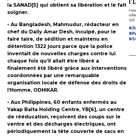
l’
la SANAD[5] qui obtient sa libération et le fait
Fais
soigner.
réfl
SSF 
• Au Bangladesh, Mahmudur, rédacteur en
artif
#J
chef du Daily Amar Desh, inculpé, pour le
#P
faire taire, de sédition et maintenu en
#S
détention 1322 jours parce que la police
inventait de nouvelles charges contre lui
chaque fois qu’il allait être libéré a
finalement été libéré grâce aux interventions
coordonnées par une remarquable
organisation locale de défense des droits de
l’Homme, ODHIKAR.
• Aux Philippines, 60 enfants enfermés au
Yakap Balta Holding Centre, YB[6], un centre
de rééducation, reçoivent des coups sur le
ventre et des décharges électriques, ont
périodiquement la tête couverte de sacs en