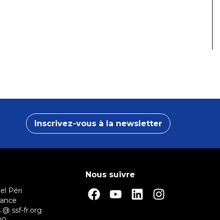
Inscrivez-vous à la newsletter
Nous suivre
el Péri
rance
 @ ssf-fr.org
00