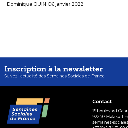
Dominique QUINIO
6 janvier 2022
Inscription à la newsletter
Suivez l’actualité des Semaines Sociales de France
Contact
15 boulevard Gabri
92240 Malakoff F
semaines-sociales
+33(0) 1 74 31 69 