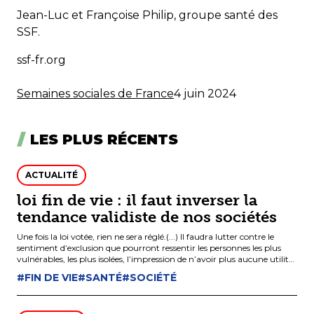
Jean-Luc et Françoise Philip, groupe santé des
SSF.
ssf-fr.org
Semaines sociales de France
4 juin 2024
LES PLUS RÉCENTS
ACTUALITÉ
loi fin de vie : il faut inverser la
tendance validiste de nos sociétés
Une fois la loi votée, rien ne sera réglé.(...) Il faudra lutter contre le
sentiment d’exclusion que pourront ressentir les personnes les plus
vulnérables, les plus isolées, l’impression de n’avoir plus aucune utilité
sociale, d’être une charge pour leurs familles, un coût pour la sécurité
#FIN DE VIE
#SANTÉ
#SOCIÉTÉ
sociale…