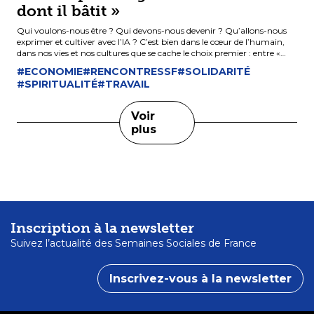
dont il bâtit »
Qui voulons-nous être ? Qui devons-nous devenir ? Qu’allons-nous
exprimer et cultiver avec l’IA ? C’est bien dans le cœur de l’humain,
dans nos vies et nos cultures que se cache le choix premier : entre «
une culture du pouvoir » et une « culture de l’amour » « entre bâtir
#ECONOMIE
#RENCONTRESSF
#SOLIDARITÉ
Babel et reconstruire Jérusalem ; entre un pouvoir qui prétend
#SPIRITUALITÉ
#TRAVAIL
dominer le ciel et un peuple qui, en présence de Dieu, se met à
travailler de manière unie pour relever les murs de la coexistence
fraternelle. »
Voir
plus
Inscription à la newsletter
Suivez l’actualité des Semaines Sociales de France
Inscrivez-vous à la newsletter