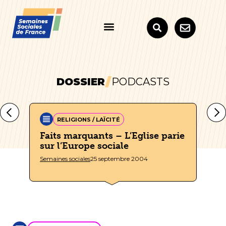
DOSSIER
PODCASTS
RELIGIONS / LAÏCITÉ
Faits marquants – L’Eglise parie
Fa
e
sur l’Europe sociale
So
Semaines sociales
25 septembre 2004
Sem