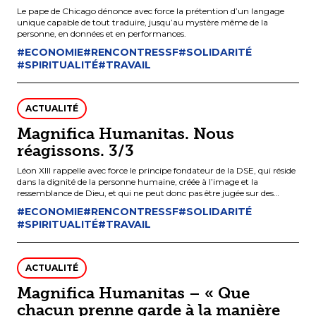
Le pape de Chicago dénonce avec force la prétention d’un langage
unique capable de tout traduire, jusqu’au mystère même de la
personne, en données et en performances.
#ECONOMIE
#RENCONTRESSF
#SOLIDARITÉ
#SPIRITUALITÉ
#TRAVAIL
ACTUALITÉ
Magnifica Humanitas. Nous
réagissons. 3/3
Léon XIII rappelle avec force le principe fondateur de la DSE, qui réside
dans la dignité de la personne humaine, créée à l’image et la
ressemblance de Dieu, et qui ne peut donc pas être jugée sur des
critères d’efficacité, ni améliorée par la technique et considérée comme
#ECONOMIE
#RENCONTRESSF
#SOLIDARITÉ
un matériau.
#SPIRITUALITÉ
#TRAVAIL
ACTUALITÉ
Magnifica Humanitas – « Que
chacun prenne garde à la manière