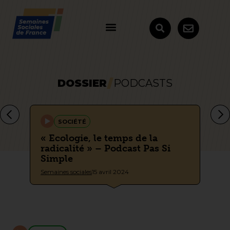
DOSSIER
PODCASTS
SOCIÉTÉ
ité
« Ecologie, le temps de la
« 
radicalité » – Podcast Pas Si
gu
Simple
Si
Semaines sociales
15 avril 2024
Sem