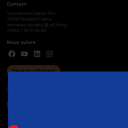
Contact
15 boulevard Gabriel Péri
92240 Malakoff France
semaines-sociales @ ssf-fr.org
+33(0) 1 74 31 69 00
Nous suivre
Devenir adhérent
Nous contacter
Faire un don
Mentions légales
Politique de confidentialité
CGUV