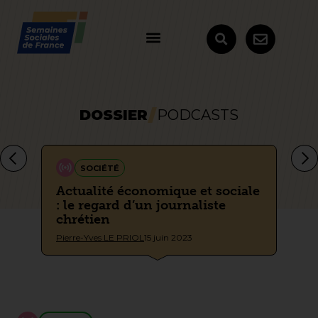
DOSSIER
PODCASTS
SOCIÉTÉ
aux
Actualité économique et sociale
Eg
: le regard d’un journaliste
le
chrétien
Je
Pierre-Yves LE PRIOL
15 juin 2023