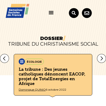
DOSSIER
TRIBUNE DU CHRISTIANISME SOCIAL
ÉCOLOGIE
La tribune : Des jeunes
La
 se
catholiques dénoncent EACOP,
ma
projet de TotalEnergies en
Mar
Afrique
Dominique QUINIO
6 octobre 2022