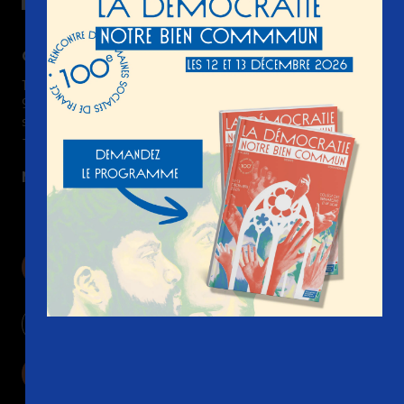
Contact
15 boulevard Gabriel Péri
92240 Malakoff France
semaines-sociales @ ssf-fr.org
+33(0) 1 74 31 69 00
Nous suivre
Devenir adhérent
Nous contacter
Faire un don