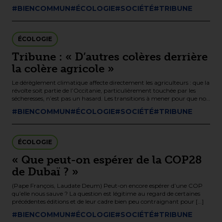
#BIENCOMMUN
#ÉCOLOGIE
#SOCIÉTÉ
#TRIBUNE
ÉCOLOGIE
Tribune : « D’autres colères derrière
la colère agricole »
Le dérèglement climatique affecte directement les agriculteurs : que la
révolte soit partie de l’Occitanie, particulièrement touchée par les
sécheresses, n’est pas un hasard. Les transitions à mener pour que nos
[…]
#BIENCOMMUN
#ÉCOLOGIE
#SOCIÉTÉ
#TRIBUNE
ÉCOLOGIE
« Que peut-on espérer de la COP28
de Dubaï ? »
(Pape François, Laudate Deum) Peut-on encore espérer d’une COP
qu’elle nous sauve ? La question est légitime au regard de certaines
précédentes éditions et de leur cadre bien peu contraignant pour […]
#BIENCOMMUN
#ÉCOLOGIE
#SOCIÉTÉ
#TRIBUNE