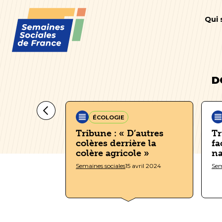
Qui
D
ÉCOLOGIE
uelle
Tribune : « D’autres
Tr
oulons-
colères derrière la
fa
main ? »
colère agricole »
na
avril 2024
Semaines sociales
15 avril 2024
Sem