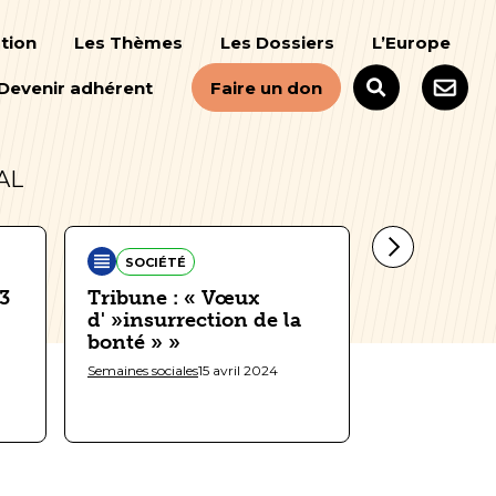
tion
Les Thèmes
Les Dossiers
L’Europe
Devenir adhérent
Faire un don
AL
SOCIÉTÉ
RELIGIONS
23
Tribune : « Vœux
Tribune : 
d' »insurrection de la
déni sur l’
bonté » »
Semaines sociale
Semaines sociales
15 avril 2024