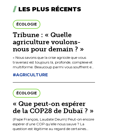
LES PLUS RÉCENTS
ÉCOLOGIE
Tribune : « Quelle
agriculture voulons-
nous pour demain ? »
« Nous savons que la crise agricole que vous
traversez est toujours là, profonde, complexe et
multiforme. Beaucoup parmi vous souffrent et
s’inquiètent pour leur avenir. Les défis [dont
#AGRICULTURE
celui du […]
ÉCOLOGIE
« Que peut-on espérer
de la COP28 de Dubaï ? »
(Pape François, Laudate Deum) Peut-on encore
espérer d’une COP qu’elle nous sauve ? La
question est légitime au regard de certaines