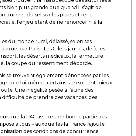
logistes trouvent la mansuétude des autorités à
ts bien plus grande que quand il s’agit de
on qui met du sel sur les plaies et rend
cratie, l’enjeu étant de ne renoncer ni à la
bales du monde rural, délaissé, selon ses
ique, par Paris ! Les Gilets jaunes, déjà, les
ansport, les déserts médicaux, la fermeture
ude, la coupe du ressentiment déborde.
e mois se trouvent également dénoncées par les
agricole lui-même : certains s’en sortent mieux
doute. Une inégalité pesée à l’aune des
la difficulté de prendre des vacances, des
se puisque la PAC assure une bonne partie des
mpose à tous – auxquelles la France rajoute
rmonisation des conditions de concurrence