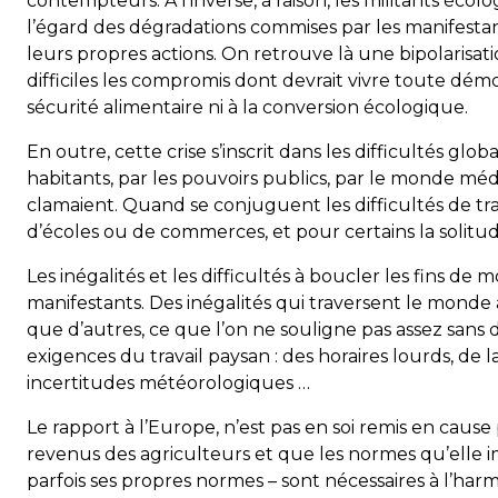
contempteurs. A l’inverse, à raison, les militants éco
l’égard des dégradations commises par les manifestan
leurs propres actions. On retrouve là une bipolarisati
difficiles les compromis dont devrait vivre toute démo
sécurité alimentaire ni à la conversion écologique.
En outre, cette crise s’inscrit dans les difficultés glo
habitants, par les pouvoirs publics, par le monde médiat
clamaient. Quand se conjuguent les difficultés de tr
d’écoles ou de commerces, et pour certains la solit
Les inégalités et les difficultés à boucler les fins d
manifestants. Des inégalités qui traversent le monde 
que d’autres, ce que l’on ne souligne pas assez sans 
exigences du travail paysan : des horaires lourds, de 
incertitudes météorologiques …
Le rapport à l’Europe, n’est pas en soi remis en cau
revenus des agriculteurs et que les normes qu’elle i
parfois ses propres normes – sont nécessaires à l’ha