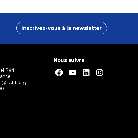
Inscrivez-vous à la newsletter
Nous suivre
el Péri
rance
 @ ssf-fr.org
00