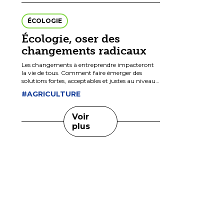
ÉCOLOGIE
Écologie, oser des
changements radicaux
Les changements à entreprendre impacteront
la vie de tous. Comment faire émerger des
solutions fortes, acceptables et justes au niveau
européen? Débat avec Philippe Lamberts, Co-
#AGRICULTURE
président du groupe des Verts/Alliance […]
Voir
plus