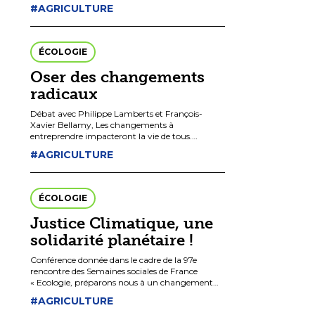
précédentes éditions et de leur cadre bien peu
#AGRICULTURE
contraignant pour […]
ÉCOLOGIE
Oser des changements
radicaux
Débat avec Philippe Lamberts et François-
Xavier Bellamy, Les changements à
entreprendre impacteront la vie de tous.
Comment faire émerger des solutions fortes,
#AGRICULTURE
acceptables et justes au niveau européen?
Débat avec […]
ÉCOLOGIE
Justice Climatique, une
solidarité planétaire !
Conférence donnée dans le cadre de la 97e
rencontre des Semaines sociales de France
« Ecologie, préparons nous à un changement
radical ! » – Novembre 2023. Avec Marine de
#AGRICULTURE
Guglielmo Weber, […]