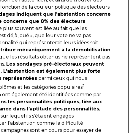
 fonction de la couleur politique des électeurs
dages indiquent que l’abstention concerne
 ne concerne que 8% des électeurs
le plus souvent est liée au fait que les
st déjà joué », que leur vote ne va pas
nnalité qui représenterait leurs idées soit
contribue mécaniquement à la démobilisation
ue les résultats obtenus ne représentent pas
ns.
Les sondages pré-électoraux peuvent
n. L’abstention est également plus forte
s représentées
parmi ceux qui nous
2
lômes et les catégories populaires
.
on ont également été identifiées comme par
s les personnalités politiques, liée aux
ance dans l’aptitude des personnalités,
sur lequel ils s’étaient engagés.
er l’abstention comme la difficulté
 (des campagnes sont en cours pour essayer de