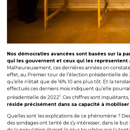
Nos démocraties avancées sont basées sur la part
qui les gouvernent et ceux qui les représentent 
Malheureusement, ces dernières années on constate 
effet, au Premier tour de l’élection présidentielle de 
qu’elle n’était que de 16% 10 ans plus tôt. Et la te
effectués ces derniers mois indiquent qu’elle pourra
1
présidentielle de 2022
. Ces chiffres sont inquiétants,
réside précisément dans sa capacité à mobiliser 
Quelles sont les explications de ce phénomène ? De
des sondages ont tenté de s’y intéresser, dans le bu
de la population étaient le plus touchées par la tenta