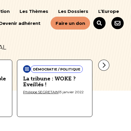
tion
Les Thèmes
Les Dossiers
L’Europe
Devenir adhérent
Faire un don
AL
DÉMOCRATIE / POLITIQUE
EUROPE
ble
La tribune : WOKE ?
La tribune
Eveillés !
osons rêv
Philippe SEGRETAIN
13 janvier 2022
Dominique QUI