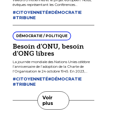
évêques représentant les Conférences
épiscopales de l’Union européenne, appelons
#CITOYENNETÉ
#DÉMOCRATIE
tous les citoyens, en particulier les catholiques, à
#TRIBUNE
[…]
DÉMOCRATIE / POLITIQUE
Besoin d’ONU, besoin
d’ONG libres
La journée mondiale des Nations Unies célèbre
l’anniversaire de l’adoption de la Charte de
l’Organisation le 24 octobre 1945. En 2023,
cette célébration s’est déroulée à bas bruit alors
#CITOYENNETÉ
#DÉMOCRATIE
que […]
#TRIBUNE
Voir
plus