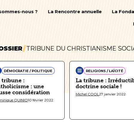
 sommes-nous ?
La Rencontre annuelle
La Fonda
OSSIER
TRIBUNE DU CHRISTIANISME SOCI
DÉMOCRATIE / POLITIQUE
RELIGIONS / LAÏCITÉ
 tribune :
La tribune : Irréducti
tholicisme : une
doctrine sociale !
usse considération
Michel COOL
27 janvier 2022
minique QUINIO
10 février 2022