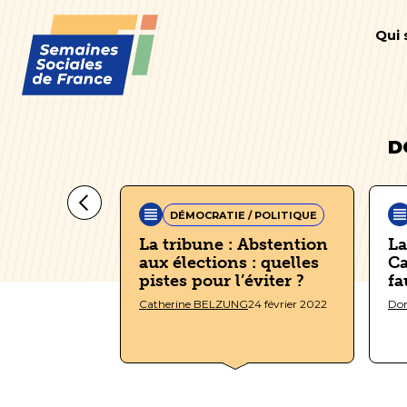
Qui
D
DÉMOCRATIE / POLITIQUE
vec les
La tribune : Abstention
La
aux élections : quelles
Ca
pistes pour l’éviter ?
fa
5 février 2022
Catherine BELZUNG
24 février 2022
Do