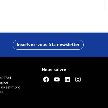
Inscrivez-vous à la newsletter
Nous suivre
el Péri
rance
 @ ssf-fr.org
00