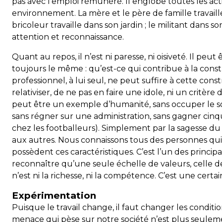
pas avec l’emploi rémunéré. Il englobe toutes les ac
environnement. La mère et le père de famille travaillent
bricoleur travaille dans son jardin ; le militant dans 
attention et reconnaissance.
Quant au repos, il n’est ni paresse, ni oisiveté. Il peut 
toujours le même : qu’est-ce qui contribue à la const
professionnel, à lui seul, ne peut suffire à cette const
relativiser, de ne pas en faire une idole, ni un critèr
peut être un exemple d’humanité, sans occuper le s
sans régner sur une administration, sans gagner cinq
chez les footballeurs). Simplement par la sagesse du j
aux autres. Nous connaissons tous des personnes qui
possèdent ces caractéristiques. C’est l’un des princi
reconnaître qu’une seule échelle de valeurs, celle de 
n’est ni la richesse, ni la compétence. C’est une cert
Expérimentation
Puisque le travail change, il faut changer les conditio
menace qui pèse sur notre société n’est plus seulemen