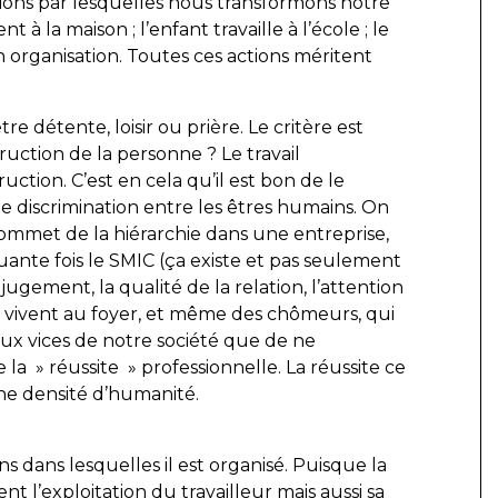
tions par lesquelles nous transformons notre
 à la maison ; l’enfant travaille à l’école ; le
son organisation. Toutes ces actions méritent
être détente, loisir ou prière. Le critère est
ruction de la personne ? Le travail
ruction. C’est en cela qu’il est bon de le
e de discrimination entre les êtres humains. On
ommet de la hiérarchie dans une entreprise,
uante fois le SMIC (ça existe et pas seulement
ugement, la qualité de la relation, l’attention
 vivent au foyer, et même des chômeurs, qui
paux vices de notre société que de ne
la » réussite » professionnelle. La réussite ce
aine densité d’humanité.
ns dans lesquelles il est organisé. Puisque la
t l’exploitation du travailleur mais aussi sa