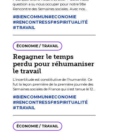
question a su nous occuper pour notre 98e
Rencontre des Semaines sociales. Avec nos
intervenants, expertes, témoins, avec nos
#BIENCOMMUN
#ECONOMIE
semainières et semainiers, nous avons […]
#RENCONTRESSF
#SPIRITUALITÉ
#TRAVAIL
ÉCONOMIE / TRAVAIL
Regagner le temps
perdu pour réhumaniser
le travail
L’incertitude est constitutive de l’humanité. Ce
fut la leçon première de la première journée des
Semaines sociales de France qui s’est tenue le 12
octobre à Reims. Il est toujours […]
#BIENCOMMUN
#ECONOMIE
#RENCONTRESSF
#SPIRITUALITÉ
#TRAVAIL
ÉCONOMIE / TRAVAIL