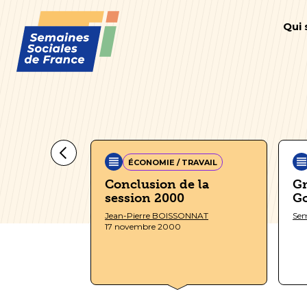
Qui
RAVAIL
ÉCONOMIE / TRAVAIL
quel sens
Conclusion de la
Gr
vail?
session 2000
G
FOUCAULD
Jean-Pierre BOISSONNAT
Sem
17 novembre 2000