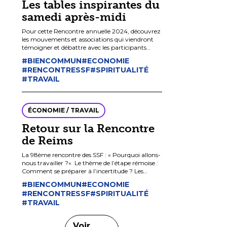
Les tables inspirantes du
samedi après-midi
Pour cette Rencontre annuelle 2024, découvrez
les mouvements et associations qui viendront
témoigner et débattre avec les participants
présents le samedi 23 novembre à l’Institut
#BIENCOMMUN
#ECONOMIE
Catholique de Paris autour du […]
#RENCONTRESSF
#SPIRITUALITÉ
#TRAVAIL
ÉCONOMIE / TRAVAIL
Retour sur la Rencontre
de Reims
La 98ème rencontre des SSF : « Pourquoi allons-
nous travailler ?« Le thème de l’étape rémoise :
Comment se préparer à l’incertitude ? Les
Semaines sociales de France ont inscrit au
#BIENCOMMUN
#ECONOMIE
programme de leur 98ème […]
#RENCONTRESSF
#SPIRITUALITÉ
#TRAVAIL
Voir