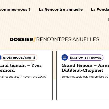
 sommes-nous ?
La Rencontre annuelle
La Fonda
DOSSIER
RENCONTRES ANUELLES
BIOÉTHIQUE / SANTÉ
ÉCONOMIE / TRAVAIL
and témoin – Yves
Grand témoin – Ann
onnord
Dutilleul-Chopinet
aines sociales
17 novembre 2000
Semaines sociales
17 novembre 2