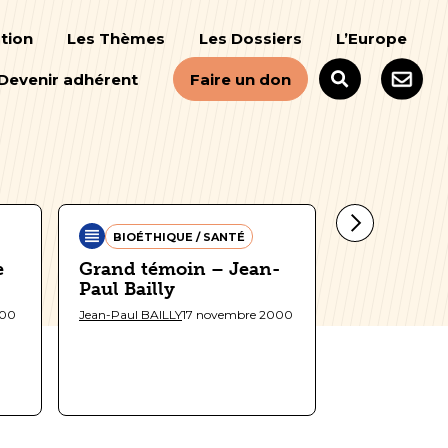
tion
Les Thèmes
Les Dossiers
L’Europe
Devenir adhérent
Faire un don
BIOÉTHIQUE / SANTÉ
BIOÉTHIQ
e
Grand témoin – Jean-
Homélie –
Paul Bailly
2000
000
Jean-Paul BAILLY
17 novembre 2000
Semaines sociale