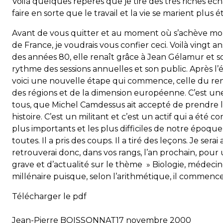
Voilà quelques repères que je tire des très riches 
faire en sorte que le travail et la vie se marient plus 
Avant de vous quitter et au moment où s’achève mo
de France, je voudrais vous confier ceci. Voilà vingt ans,
des années 80, elle renaît grâce à Jean Gélamur et so
rythme des sessions annuelles et son public. Après l
voici une nouvelle étape qui commence, celle du re
des régions et de la dimension européenne. C’est un
tous, que Michel Camdessus ait accepté de prendre l
histoire. C’est un militant et c’est un actif qui a ét
plus importants et les plus difficiles de notre époque. I
toutes. Il a pris des coups. Il a tiré des leçons. Je serai
retrouverai donc, dans vos rangs, l’an prochain, pour
grave et d’actualité sur le thème » Biologie, médecin
millénaire puisque, selon l’arithmétique, il commence
Télécharger le pdf
Jean-Pierre BOISSONNAT
17 novembre 2000