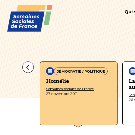
Qui
/ POLITIQUE
DÉMOCRATIE / POLITIQUE
Homélie
La
t
au
Semaines sociales de France
e
27 novembre 2011
Sem
26 
 France