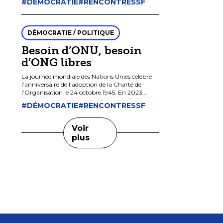
#DÉMOCRATIE
#RENCONTRESSF
tous les citoyens, en particulier les catholiques, à
[…]
DÉMOCRATIE / POLITIQUE
Besoin d’ONU, besoin
d’ONG libres
La journée mondiale des Nations Unies célèbre
l’anniversaire de l’adoption de la Charte de
l’Organisation le 24 octobre 1945. En 2023,
cette célébration s’est déroulée à bas bruit alors
#DÉMOCRATIE
#RENCONTRESSF
que […]
Voir
plus