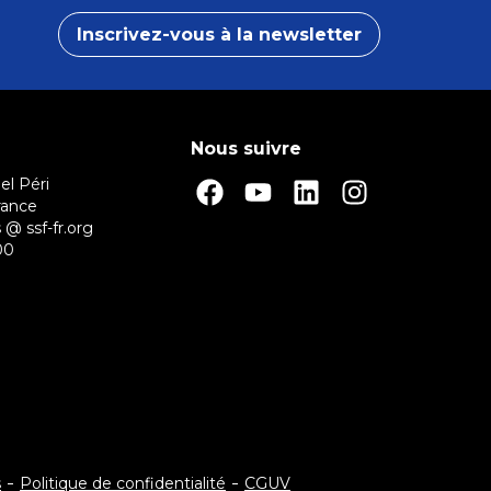
Inscrivez-vous à la newsletter
Nous suivre
el Péri
rance
 @ ssf-fr.org
00
s
Politique de confidentialité
CGUV