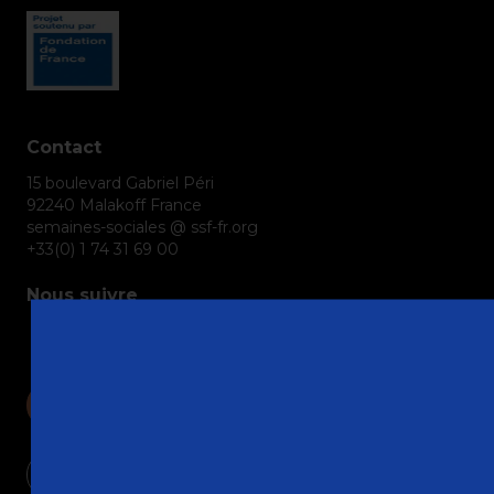
Contact
15 boulevard Gabriel Péri
92240 Malakoff France
semaines-sociales @ ssf-fr.org
+33(0) 1 74 31 69 00
Nous suivre
Devenir adhérent
Nous contacter