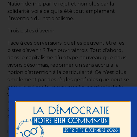
Nation définie par le rejet et non plus par la
solidarité, voilà ce qui a été tout simplement
l’invention du nationalisme.
Trois pistes d’avenir
Face à ces perversions, quelles peuvent être les
pistes d’avenir ? J’en ouvrirai trois. Tout d’abord,
dans le capitalisme d’un type nouveau que nous
vivons désormais, redonner un sens accru à la
notion d’attention à la particularité. Ce n’est plus
simplement par des règles générales que peut se
gérer la solidarité, parce que les accidents de la
vie ou les situations de difficulté sont de plus en
plus de l’ordre de la particularité. À l’âge du
capitalisme de la particularité, après le capitalisme
de la généralité, il faut redonner son sens à
l’attention aux singularités. Conséquence
institutionnelle très importante : le besoin de