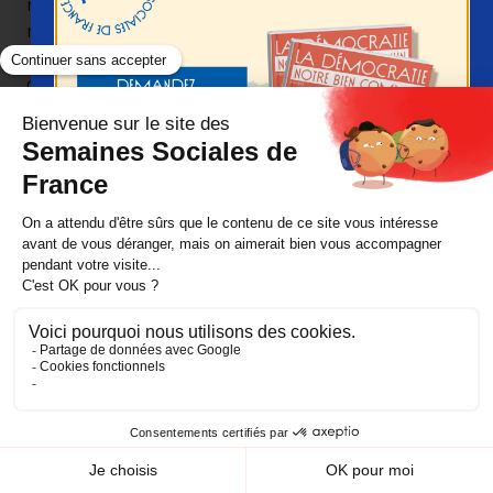
nouveaux rapports de combinaison entre le
monde public et le monde associatif – un monde
public assimilé au monde de la règle, même si ce
dernier est en train de changer aussi ; on le voit
bien avec la mise en place de Pôle Emploi
aujourd’hui. Il ne s’agit plus simplement
d’envoyer des chèques de prestations chômage
et de vérifier des situations juridiques, mais aussi
d’essayer de faire suivre par des conseillers
individuels des personnes dans des situations de
manque d’emploi. Mais le travail d’attention, de
proximité et de resocialisation est tel qu’il faut
nécessairement aller vers un développement des
rapports entre le monde associatif et le monde
public, en les considérant comme deux formes et
deux moments nécessairement
Je veux recevoir le programme !
complémentaires.
L’autre réflexion à reprendre est celle des taux