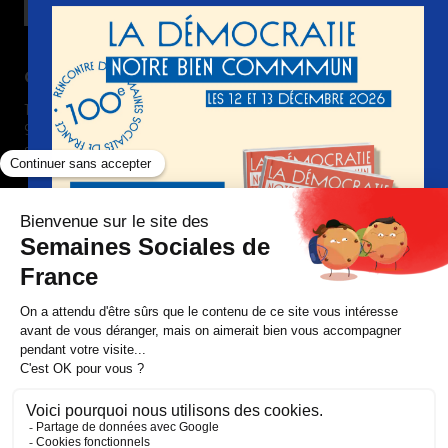
Contact
15 boulevard Gabriel Péri
92240 Malakoff France
semaines-sociales @ ssf-fr.org
+33(0) 1 74 31 69 00
Nous suivre
Devenir adhérent
Nous contacter
Faire un don