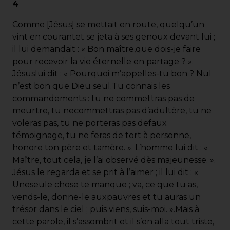
4
Comme [Jésus] se mettait en route, quelqu’un
vint en courantet se jeta à ses genoux devant lui ;
il lui demandait : « Bon maître,que dois-je faire
pour recevoir la vie éternelle en partage ? ».
Jésuslui dit : « Pourquoi m’appelles-tu bon ? Nul
n’est bon que Dieu seul.Tu connais les
commandements : tu ne commettras pas de
meurtre, tu necommettras pas d’adultère, tu ne
voleras pas, tu ne porteras pas defaux
témoignage, tu ne feras de tort à personne,
honore ton père et tamère. ». L’homme lui dit : «
Maître, tout cela, je l’ai observé dès majeunesse. ».
Jésus le regarda et se prit à l’aimer ; il lui dit : «
Uneseule chose te manque ; va, ce que tu as,
vends-le, donne-le auxpauvres et tu auras un
trésor dans le ciel ; puis viens, suis-moi. ».Mais à
cette parole, il s’assombrit et il s’en alla tout triste,