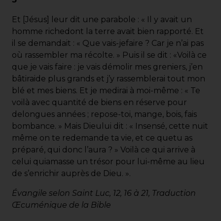
Et [Jésus] leur dit une parabole : « Il y avait un
homme richedont la terre avait bien rapporté. Et
il se demandait : « Que vais-jefaire ? Car je n’ai pas
où rassembler ma récolte. » Puis il se dit : «Voilà ce
que je vais faire : je vais démolir mes greniers, j’en
bâtiraide plus grands et j’y rassemblerai tout mon
blé et mes biens. Et je medirai à moi-même : « Te
voilà avec quantité de biens en réserve pour
delongues années ; repose-toi, mange, bois, fais
bombance. » Mais Dieului dit : « Insensé, cette nuit
même on te redemande ta vie, et ce quetu as
préparé, qui donc l’aura ? » Voilà ce qui arrive à
celui quiamasse un trésor pour lui-même au lieu
de s’enrichir auprès de Dieu. ».
Évangile selon Saint Luc, 12, 16 à 21, Traduction
Œcuménique de la Bible