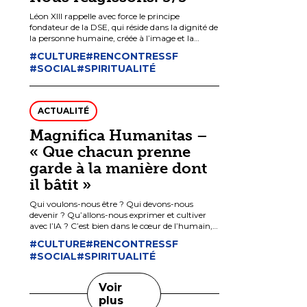
Léon XIII rappelle avec force le principe
fondateur de la DSE, qui réside dans la dignité de
la personne humaine, créée à l’image et la
ressemblance de Dieu, et qui ne peut donc pas
#CULTURE
#RENCONTRESSF
être jugée sur des critères d’efficacité, ni
#SOCIAL
#SPIRITUALITÉ
améliorée par la technique et considérée comme
un matériau.
ACTUALITÉ
Magnifica Humanitas –
« Que chacun prenne
garde à la manière dont
il bâtit »
Qui voulons-nous être ? Qui devons-nous
devenir ? Qu’allons-nous exprimer et cultiver
avec l’IA ? C’est bien dans le cœur de l’humain,
dans nos vies et nos cultures que se cache le
#CULTURE
#RENCONTRESSF
choix premier : entre « une culture du pouvoir »
#SOCIAL
#SPIRITUALITÉ
et une « culture de l’amour » « entre bâtir Babel
et reconstruire Jérusalem ; entre un pouvoir qui
prétend dominer le ciel et un peuple qui, en
Voir
présence de Dieu, se met à travailler de manière
plus
unie pour relever les murs de la coexistence