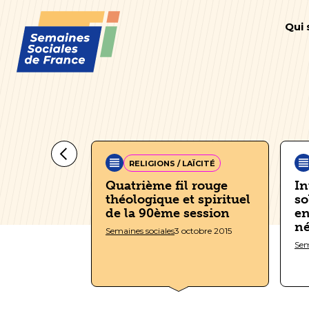
Qui
AÏCITÉ
RELIGIONS / LAÏCITÉ
Quatrième fil rouge
In
ses
théologique et spirituel
so
de la 90ème session
en
ctobre 2015
né
Semaines sociales
3 octobre 2015
Sem