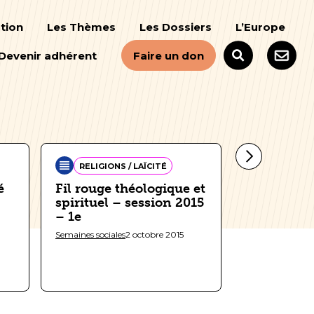
tion
Les Thèmes
Les Dossiers
L’Europe
Devenir adhérent
Faire un don
RELIGIONS / LAÏCITÉ
SOCIÉTÉ
é
Fil rouge théologique et
Un fou noi
spirituel – session 2015
Blancs – R
– 1e
cultures
Semaines sociales
2 octobre 2015
Semaines sociale