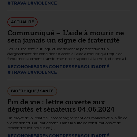
#TRAVAIL
#VIOLENCE
ACTUALITÉ
Communiqué – L’aide à mourir ne
sera jamais un signe de fraternité
Les SSF redisent leur inquiétude devant la perspective d’un
élargissement des conditions d’accès à l’aide à mourir qui risque de
fondamentalement transformer notre rapport à la mort, et donc à la
vie, notamment pour les personnes en situations de vulnérabilité.
#ECONOMIE
#RENCONTRESSF
#SOLIDARITÉ
#TRAVAIL
#VIOLENCE
BIOÉTHIQUE / SANTÉ
Fin de vie : lettre ouverte aux
députés et sénateurs 04.06.2024
Un projet de loi relatif à l’accompagnement des malades et à la fin de
vie est débattu au parlement. Dans la suite de consultations et de
rencontres initiées sur ce […]
#ECONOMIE
#RENCONTRESSF
#SOLIDARITÉ