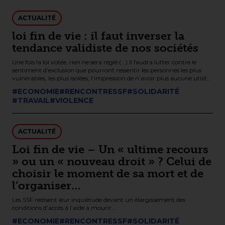
ACTUALITÉ
loi fin de vie : il faut inverser la
tendance validiste de nos sociétés
Une fois la loi votée, rien ne sera réglé.(...) Il faudra lutter contre le
sentiment d’exclusion que pourront ressentir les personnes les plus
vulnérables, les plus isolées, l’impression de n’avoir plus aucune utilité
sociale, d’être une charge pour leurs familles, un coût pour la sécurité
#ECONOMIE
#RENCONTRESSF
#SOLIDARITÉ
sociale…
#TRAVAIL
#VIOLENCE
ACTUALITÉ
Loi fin de vie – Un « ultime recours
» ou un « nouveau droit » ? Celui de
choisir le moment de sa mort et de
l’organiser…
Les SSF redisent leur inquiétude devant un élargissement des
conditions d’accès à l’aide à mourir...
#ECONOMIE
#RENCONTRESSF
#SOLIDARITÉ