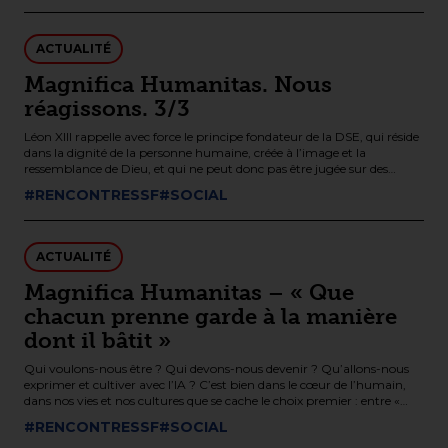
ACTUALITÉ
Magnifica Humanitas. Nous
réagissons. 3/3
Léon XIII rappelle avec force le principe fondateur de la DSE, qui réside
dans la dignité de la personne humaine, créée à l’image et la
ressemblance de Dieu, et qui ne peut donc pas être jugée sur des
critères d’efficacité, ni améliorée par la technique et considérée comme
#RENCONTRESSF
#SOCIAL
un matériau.
ACTUALITÉ
Magnifica Humanitas – « Que
chacun prenne garde à la manière
dont il bâtit »
Qui voulons-nous être ? Qui devons-nous devenir ? Qu’allons-nous
exprimer et cultiver avec l’IA ? C’est bien dans le cœur de l’humain,
dans nos vies et nos cultures que se cache le choix premier : entre «
une culture du pouvoir » et une « culture de l’amour » « entre bâtir
#RENCONTRESSF
#SOCIAL
Babel et reconstruire Jérusalem ; entre un pouvoir qui prétend