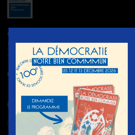
Contact
15 boulevard Gabriel Péri
92240 Malakoff France
semaines-sociales @ ssf-fr.org
+33(0) 1 74 31 69 00
Nous suivre
Devenir adhérent
Nous contacter