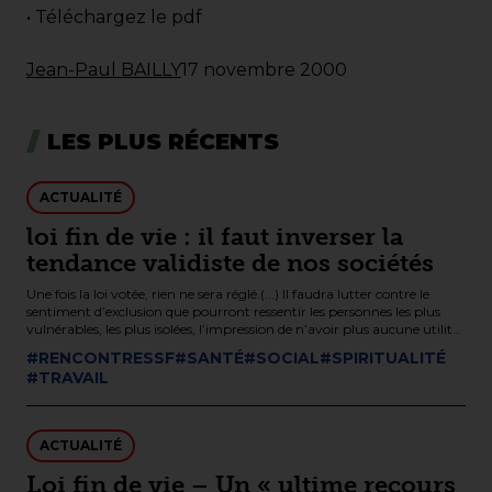
•
Téléchargez le pdf
Jean-Paul BAILLY
17 novembre 2000
LES PLUS RÉCENTS
ACTUALITÉ
loi fin de vie : il faut inverser la
tendance validiste de nos sociétés
Une fois la loi votée, rien ne sera réglé.(...) Il faudra lutter contre le
sentiment d’exclusion que pourront ressentir les personnes les plus
vulnérables, les plus isolées, l’impression de n’avoir plus aucune utilité
sociale, d’être une charge pour leurs familles, un coût pour la sécurité
#RENCONTRESSF
#SANTÉ
#SOCIAL
#SPIRITUALITÉ
sociale…
#TRAVAIL
ACTUALITÉ
Loi fin de vie – Un « ultime recours