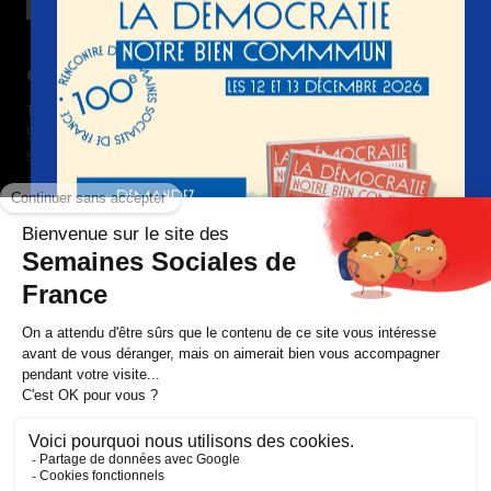
Contact
15 boulevard Gabriel Péri
92240 Malakoff France
semaines-sociales @ ssf-fr.org
+33(0) 1 74 31 69 00
Nous suivre
Devenir adhérent
Nous contacter
Faire un don